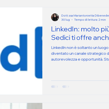
Dott.ssa Mariantonietta Dibenede
30 lug
Tempo di lettura: 2 min
LinkedIn: molto più
Sedici ti offre an
LinkedIn non è soltanto un luogo
diventato un canale strategico d
autorevolezza e opportunità. Studi
proprio per questo, gestendolo