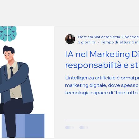
Dott.ssa Mariantonietta Dibenede
3 giorni fa
Tempo di lettura: 3 m
IA nel Marketing Di
responsabilità e s
L’intelligenza artificiale è ormai
marketing digitale, dove spess
tecnologia capace di “fare tutto”
spirito critico, creatività e com
utilizza con consapevolezza: c
sostituto del professionista. L’
davvero utile. La macchina può i
usata a