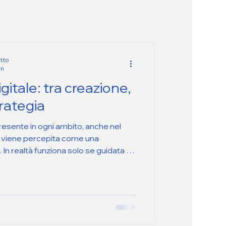
tto
in
gitale: tra creazione,
trategia
 presente in ogni ambito, anche nel
o viene percepita come una
. In realtà funziona solo se guidata da
petenza. Per questo Studio Sedici la
ome supporto ai processi, non come
innovazione ha valore solo quando è
mitare, ma non può decidere: l’IA va