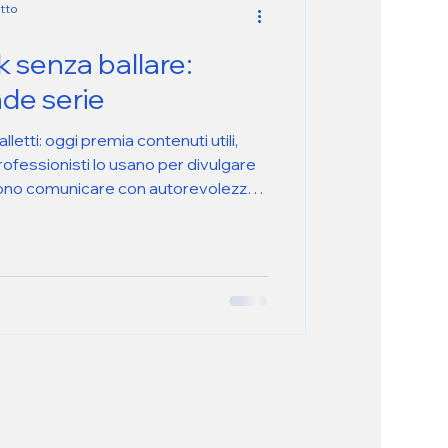
tto
 senza ballare:
nde serie
letti: oggi premia contenuti utili,
rofessionisti lo usano per divulgare
ono comunicare con autorevolezza
utenticità, strategia e coerenza sono
usare TikTok in modo serio, senza