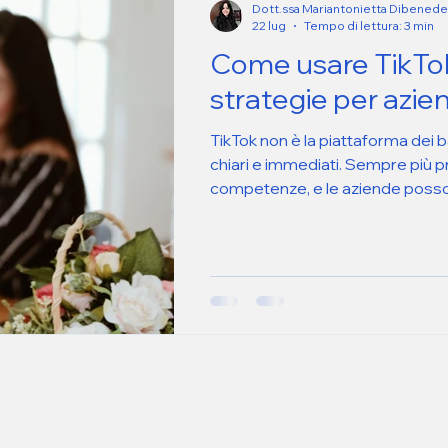
Dott.ssa Mariantonietta Dibenede
22 lug
Tempo di lettura: 3 min
Come usare TikTok
strategie per azie
TikTok non è la piattaforma dei bal
chiari e immediati. Sempre più p
competenze, e le aziende poss
senza inseguire trend forzati. A
gli elementi che permettono di 
snaturare il brand.