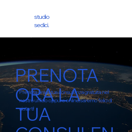
studio
sedici.
PRENOTA
ORA LA
Prenota ora la tua consulenza gratuita nel
nostro ufficio oppure online, saremo felici di
TUA
aiutarti!