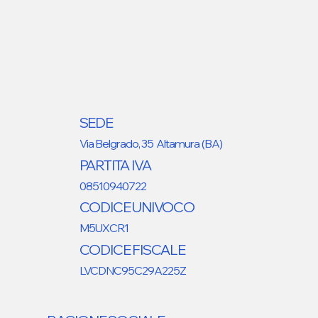
SEDE
Via Belgrado, 35 Altamura (BA)
PARTITA IVA
08510940722
CODICE UNIVOCO
M5UXCR1
CODICE FISCALE
LVCDNC95C29A225Z