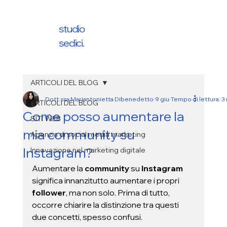
studio
sedici.
ARTICOLI DEL BLOG
Dott.ssa Mariantonietta Dibenedetto
9 giu
Tempo di lettura: 3
ARTICOLI DEL BLOG
Come posso aumentare la
SITI WEB
mia community su
Agenzia di social media marketing
Instagram?
Innovazione nel marketing digitale
Aumentare la 
community
 su
 Instagram
significa innanzitutto aumentare i propri 
follower
, ma non solo. Prima di tutto, 
occorre chiarire la distinzione tra questi 
due concetti, spesso confusi. 