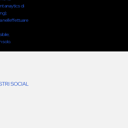
unt anaytics di
ng);
a nell'effettuare
ibile;
n solo.
OSTRI SOCIAL