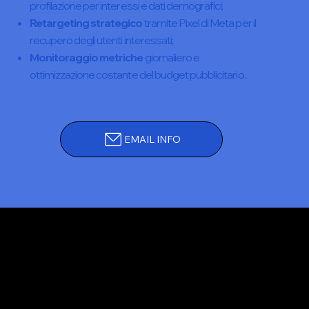
profilazione per interessi e dati demografici;
Retargeting strategico
tramite Pixel di Meta per il
recupero degli utenti interessati;
Monitoraggio metriche
giornaliero e
ottimizzazione costante del budget pubblicitario.
EMAIL INFO