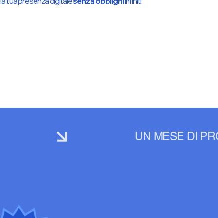
la tua presenza digitale
senza obblighi
infiniti.