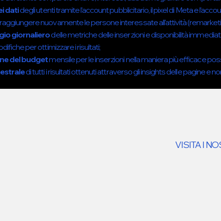
i dati
degli utenti tramite l'account pubblicitario, il pixel di Meta e l’acco
aggiungere nuovamente le persone interessate all'attività (remarketi
io giornaliero
delle metriche delle inserzioni e disponibilità immediat
ifiche per ottimizzare i risultati;
one del budget
mensile per le inserzioni nella maniera più efficace poss
estrale
di tutti i risultati ottenuti attraverso gli insights delle pagine e no
VISITA I N