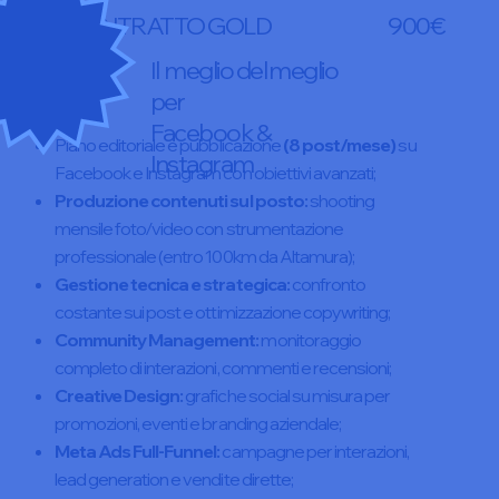
CONTRATTO GOLD
900€
Il meglio del meglio
per
Facebook &
Piano editoriale e pubblicazione
(8 post/mese)
su
Instagram
Facebook e Instagram con obiettivi avanzati;
Produzione contenuti sul posto:
shooting
mensile foto/video con strumentazione
professionale (entro 100km da Altamura);
Gestione tecnica e strategica:
confronto
costante sui post e ottimizzazione copywriting;
Community Management:
monitoraggio
completo di interazioni, commenti e recensioni;
Creative Design:
grafiche social su misura per
promozioni, eventi e branding aziendale;
Meta Ads Full-Funnel:
campagne per interazioni,
lead generation e vendite dirette;