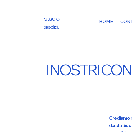
studio
HOME
CONT
sedici.
I NOSTRI CO
Crediamo ne
durata di
sol