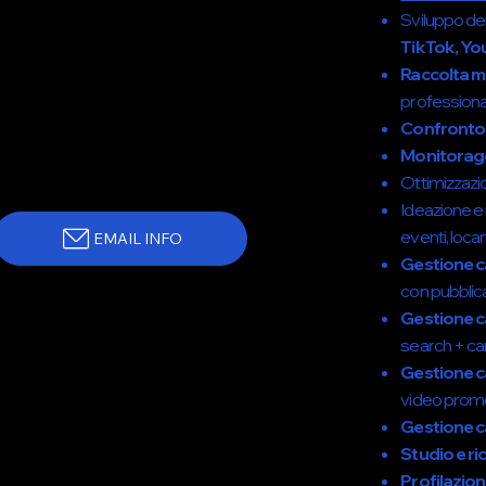
Sviluppo del
TikTok, Y
Raccolta m
professiona
Confronto
Monitoragg
Ottimizzazio
Ideazione e 
eventi, locand
EMAIL INFO
Gestione 
con pubblica
Gestione
search + ca
Gestione 
video promoz
Gestione 
Studio e ri
Profilazio