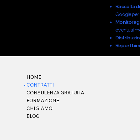
Raccolta de
Google per r
Monitoragg
eventuali mod
Distribuzi
Report bim
HOME
CONTRATTI
CONSULENZA GRATUITA
FORMAZIONE
CHI SIAMO
BLOG