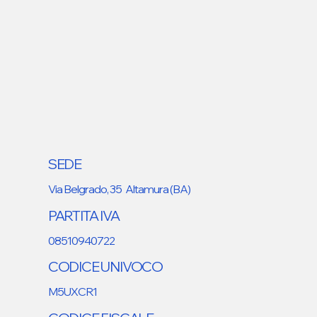
SEDE
Via Belgrado, 35 Altamura (BA)
PARTITA IVA
08510940722
CODICE UNIVOCO
M5UXCR1