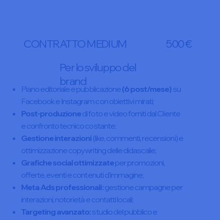
CONTRATTO MEDIUM
500 €
Per lo sviluppo del
brand
Piano editoriale e pubblicazione
(6 post/mese)
su
Facebook e Instagram con obiettivi mirati;
Post-produzione
di foto e video forniti dal Cliente
e confronto tecnico costante;
Gestione interazioni
(like, commenti, recensioni) e
ottimizzazione copywriting delle didascalie;
Grafiche social ottimizzate
per promozioni,
offerte, eventi e contenuti d’immagine;
Meta Ads professionali:
gestione campagne per
interazioni, notorietà e contatti locali;
Targeting avanzato:
studio del pubblico e