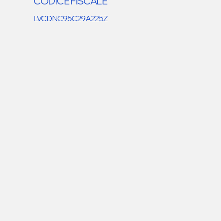
CODICE FISCALE
LVCDNC95C29A225Z