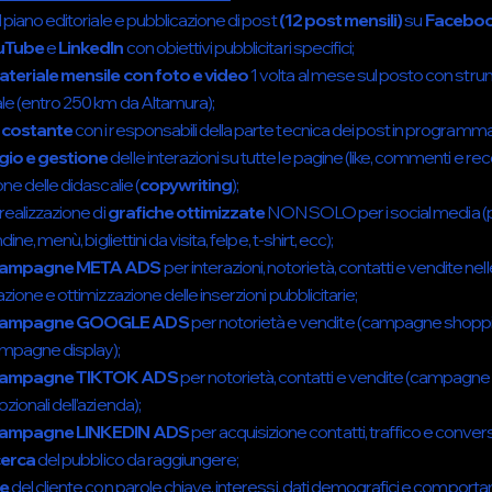
 piano editoriale e pubblicazione di post
(12 post mensili)
su
Faceboo
ouTube
e
LinkedIn
con obiettivi pubblicitari specifici;
ateriale mensile con
foto e video
1 volta al mese sul posto con str
le (entro 250 km da Altamura);
 costante
con i responsabili della parte tecnica dei post in programm
io e gestione
delle interazioni su tutte le pagine (like, commenti e rec
ne delle didascalie (
copywriting
);
realizzazione di
grafiche ottimizzate
NON SOLO per i social media (p
ine, menù, bigliettini da visita, felpe, t-shirt, ecc);
campagne META ADS
per interazioni, notorietà, contatti e vendite ne
zione e ottimizzazione delle inserzioni pubblicitarie;
 campagne GOOGLE ADS
per notorietà e vendite (campagne shop
mpagne display);
campagne TIKTOK ADS
per notorietà, contatti e vendite (campagne s
ionali dell’azienda);
campagne LINKEDIN ADS
per acquisizione contatti, traffico e conver
cerca
del pubblico da raggiungere;
ne
del cliente con parole chiave, interessi, dati demografici e comporta