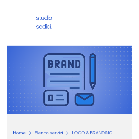
studio
sedici.
Home
Elenco servizi
LOGO & BRANDING