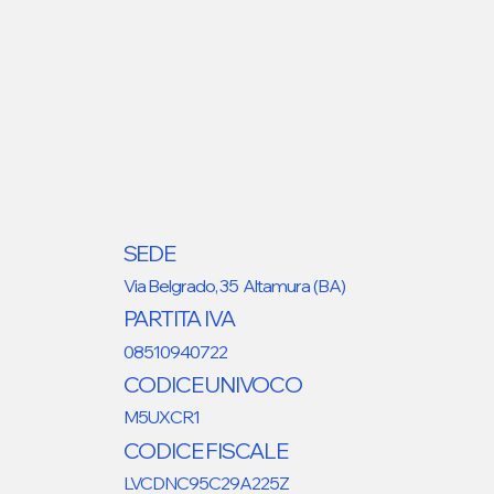
SEDE
Via Belgrado, 35 Altamura (BA)
PARTITA IVA
08510940722
CODICE UNIVOCO
M5UXCR1
CODICE FISCALE
LVCDNC95C29A225Z