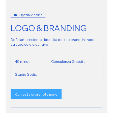
Disponibile online
LOGO & BRANDING
Definiamo insieme l’identità del tuo brand, in modo
strategico e distintivo
Consulenza
Gratuita
45 minuti
4
Consulenza Gratuita
5
m
Studio Sedici
i
n
u
t
Richiesta di prenotazione
i