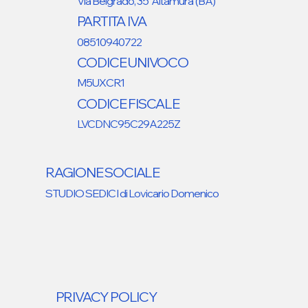
Via Belgrado, 35 Altamura (BA)
PARTITA IVA
08510940722
CODICE UNIVOCO
M5UXCR1
CODICE FISCALE
LVCDNC95C29A225Z
RAGIONE SOCIALE
STUDIO SEDICI di Lovicario Domenico
PRIVACY POLICY