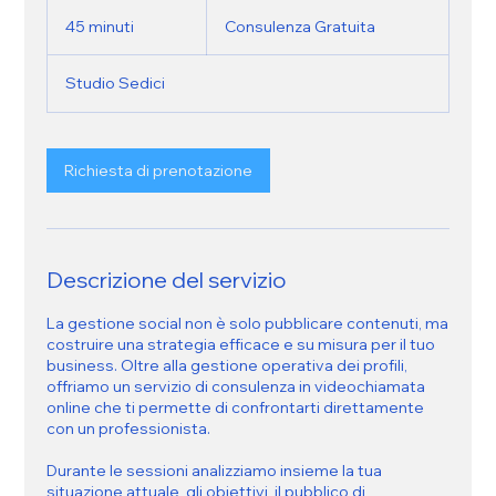
Consulenza
Gratuita
45 minuti
4
Consulenza Gratuita
5
m
Studio Sedici
i
n
u
t
Richiesta di prenotazione
i
Descrizione del servizio
La gestione social non è solo pubblicare contenuti, ma
costruire una strategia efficace e su misura per il tuo
business. Oltre alla gestione operativa dei profili,
offriamo un servizio di consulenza in videochiamata
online che ti permette di confrontarti direttamente
con un professionista.
Durante le sessioni analizziamo insieme la tua
situazione attuale, gli obiettivi, il pubblico di