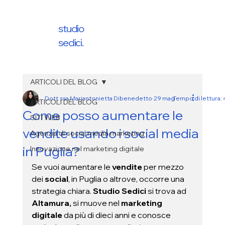
studio
sedici.
ARTICOLI DEL BLOG
Dott.ssa Mariantonietta Dibenedetto
29 mag
Tempo di lettura: 
ARTICOLI DEL BLOG
Come posso aumentare le
SITI WEB
vendite usando i social media
Agenzia di social media marketing
in Puglia?
Innovazione nel marketing digitale
Se vuoi aumentare le 
vendite
 per mezzo 
dei 
social
, in Puglia o altrove, occorre una 
strategia chiara. 
Studio Sedici 
si trova ad 
Altamura,
 si muove nel 
marketing 
digitale
 da più di dieci anni e conosce 