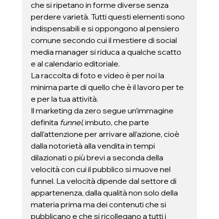
che si ripetano in forme diverse senza 
perdere varietà. Tutti questi elementi sono 
indispensabili e si oppongono al pensiero 
comune secondo cui il mestiere di social 
media manager si riduca a qualche scatto 
e al calendario editoriale. 
La raccolta di foto e video è per noi la 
minima parte di quello che è il lavoro per te 
e per la tua attività.  
Il marketing da zero segue un’immagine 
definita 
funnel
, imbuto, che parte 
dall’attenzione per arrivare all’azione, cioè 
dalla notorietà alla vendita in tempi 
dilazionati o più brevi a seconda della 
velocità con cui il pubblico si muove nel 
funnel. La velocità dipende dal settore di 
appartenenza, dalla qualità non solo della 
materia prima ma dei contenuti che si 
pubblicano e che si ricollegano a tutti i 