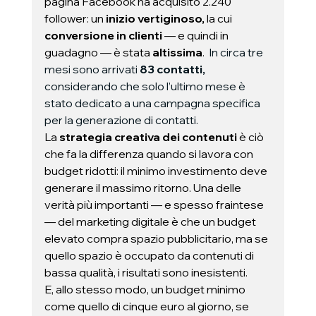
pagina Facebook ha acquisito 2.240 
follower: un 
inizio vertiginoso,
 la cui 
conversione in clienti 
— e quindi in 
guadagno — è stata 
altissima
.  
In circa tre 
mesi sono arrivati 
83 contatti, 
considerando che solo l’ultimo mese è 
stato dedicato a una campagna specifica 
per la generazione di contatti.
La
 strategia creativa dei contenuti
 è ciò 
che fa la differenza quando si lavora con 
budget ridotti: il minimo investimento deve 
generare il massimo ritorno. Una delle 
verità più importanti — e spesso fraintese 
— del marketing digitale è che un budget 
elevato compra spazio pubblicitario, ma se 
quello spazio è occupato da contenuti di 
bassa qualità, i risultati sono inesistenti. 
E, allo stesso modo, un budget minimo 
come quello di cinque euro al giorno, se 