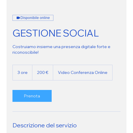
Disponibile online
GESTIONE SOCIAL
Costruiamo insieme una presenza digitale forte e
riconoscibile!
200
euro
3 ore
3
200 €
Video Conferenza Online
o
r
e
Prenota
Descrizione del servizio