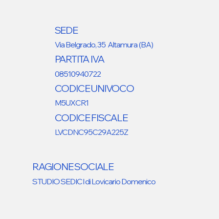
SEDE
Via Belgrado, 35 Altamura (BA)
PARTITA IVA
08510940722
CODICE UNIVOCO
M5UXCR1
CODICE FISCALE
LVCDNC95C29A225Z
RAGIONE SOCIALE
STUDIO SEDICI di Lovicario Domenico