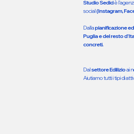
Studio Sedici
è l'agenz
social
(Instagram, Fac
Dalla
pianificazione ed
Puglia
e del resto d'Ita
concreti.
Dal
settore Edilizio
ai n
Aiutiamo tutti i tipi di atti