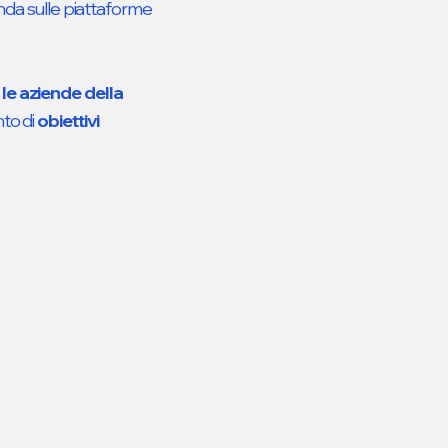
enda sulle piattaforme
o
le aziende della
nto di
obiettivi