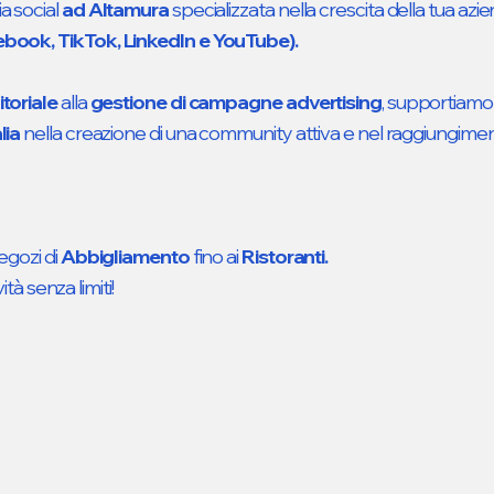
ia social
ad Altamura
specializzata nella crescita della tua azi
ebook, TikTok, LinkedIn e YouTube).
itoriale
alla
gestione di campagne advertising
, supportiam
lia
nella creazione di una community attiva e nel raggiungime
egozi di
Abbigliamento
fino ai
Ristoranti.
vità senza limiti!