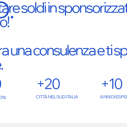
.
are soldi in sponsorizz
o!
ra una consulenza e ti 
.
+20
+10
0
CITTÀ NEL SUD ITALIA
ANNI DI ESP
016