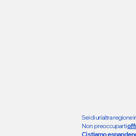
Sei di un'altra regione in
Non preoccuparti
off
Ci stiamo espandendo 