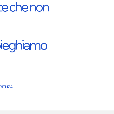
ate che non
spieghiamo
ERIENZA