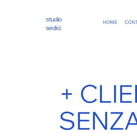
studio
HOME
CONT
sedici.
+ CLIE
SENZA