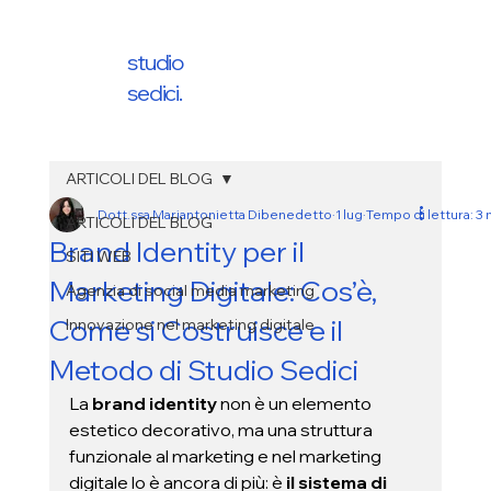
studio
sedici.
ARTICOLI DEL BLOG
Dott.ssa Mariantonietta Dibenedetto
1 lug
Tempo di lettura: 3 
ARTICOLI DEL BLOG
Brand Identity per il
SITI WEB
Marketing Digitale: Cos’è,
Agenzia di social media marketing
Come si Costruisce e il
Innovazione nel marketing digitale
Metodo di Studio Sedici
La 
brand identity 
non è un elemento 
estetico decorativo, ma una struttura 
funzionale al marketing e nel marketing 
digitale lo è ancora di più: è 
il sistema di 