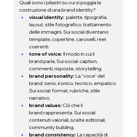
Quali sono i pilastri su cui si poggia la 
costruzione di una brand identity? 
visual identity:
  palette, tipografia, 
layout, stile fotografico, trattamento 
delle immagini. Sui social diventano: 
template, copertine, caroselli, reel 
coerenti.
tone of voice: 
Il modo in cui il 
brand parla. Sui social: caption, 
commenti, risposte, storytelling.
brand personality:
 La “voce” del 
brand: serio, ironico, tecnico, empatico. 
Sui social: format, rubriche, stile 
narrativo.
brand values:
 Ciò che il 
brand rappresenta. Sui social: 
contenuti valoriali, scelte editoriali, 
community building.
brand consistency:
 La capacità di 